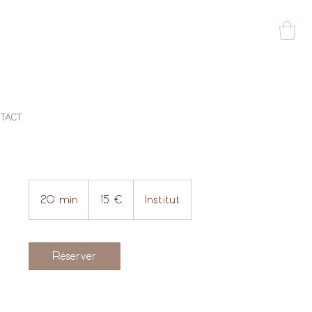
TACT
15
euros
20 min
2
15 €
Institut
0
m
i
Réserver
n