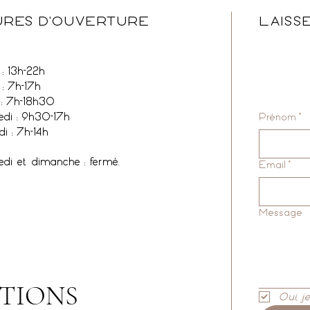
RES D'OUVERTURE
LAISS
: 13h-22h
 : 7h-17h
 : 7h-18h30
edi : 9h30-17h
Prénom
*
i : 7h-14h
edi et dimanche : fermé.
Email
*
Message
TIONS
Oui, j