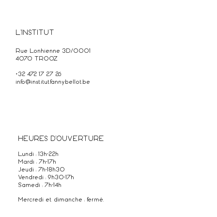
L'INSTITUT
Rue Lonhienne 3D/0001
4070 TROOZ
+32 472 17 27 26
info@institutfannybellot.be
HEURES D'OUVERTURE
Lundi : 13h-22h
Mardi : 7h-17h
Jeudi : 7h-18h30
Vendredi : 9h30-17h
Samedi : 7h-14h
Mercredi et dimanche : fermé.