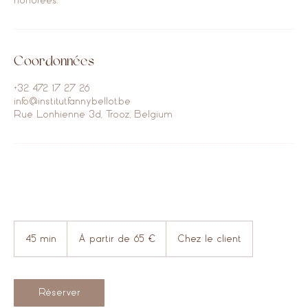
honorées.
Coordonnées
+32 472 17 27 26
info@institutfannybellot.be
Rue Lonhienne 3d, Trooz, Belgium
À
partir
45 min
4
À partir de 65 €
Chez le client
de
65
5
euros
m
i
n
Réserver