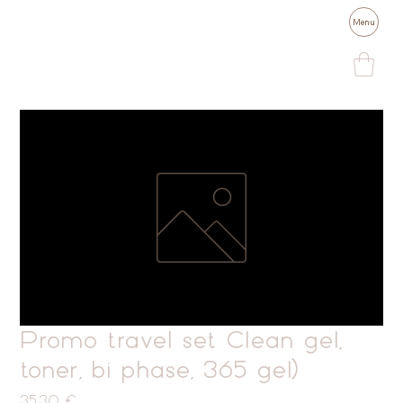
Menu
Promo travel set Clean gel,
toner, bi phase, 365 gel)
Prix
35,30 €