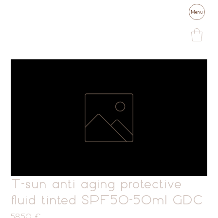
Menu
T-sun anti aging protective
fluid tinted SPF50-50ml GDC
Prix
58,50 €