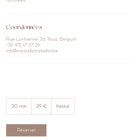
honorées.
Coordonnées
Rue Lonhienne 3d, Trooz, Belgium
+32 472 17 27 26
info@institutfannybellot.be
29
euros
30 min
3
29 €
Institut
0
m
i
n
Réserver