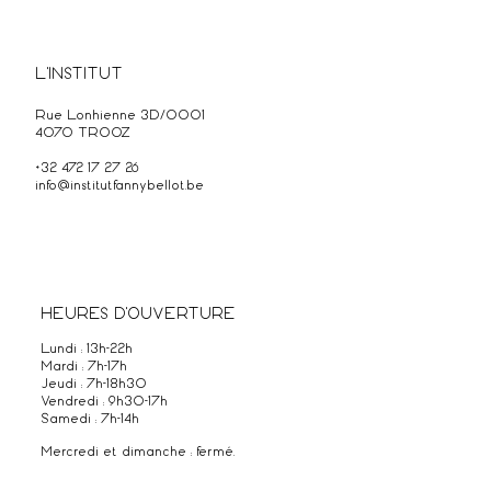
L'INSTITUT
Rue Lonhienne 3D/0001
4070 TROOZ
+32 472 17 27 26
info@institutfannybellot.be
HEURES D'OUVERTURE
Lundi : 13h-22h
Mardi : 7h-17h
Jeudi : 7h-18h30
Vendredi : 9h30-17h
Samedi : 7h-14h
Mercredi et dimanche : fermé.