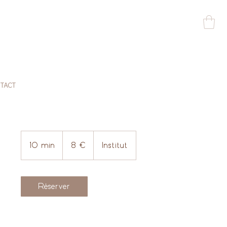
TACT
8
euros
10 min
1
8 €
Institut
0
m
i
Réserver
n