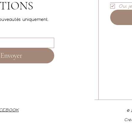
TIONS
Oui, j
ouveautés uniquement.
Envoyer
ACEBOOK
© 
Cré