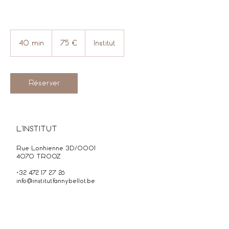
75
euros
40 min
4
75 €
Institut
0
m
i
n
Réserver
L'INSTITUT
Rue Lonhienne 3D/0001
4070 TROOZ
+32 472 17 27 26
info@institutfannybellot.be