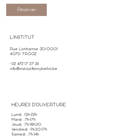
m
i
Réserver
n
L'INSTITUT
Rue Lonhienne 3D/0001
4070 TROOZ
+32 472 17 27 26
info@institutfannybellot.be
HEURES D'OUVERTURE
Lundi : 13h-22h
Mardi : 7h-17h
Jeudi : 7h-18h30
Vendredi : 9h30-17h
Samedi : 7h-14h