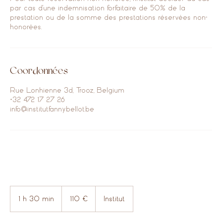
par cas d'une indemnisation forfaitaire de 50% de la
prestation ou de la somme des prestations réservées non-
honorées.
Coordonnées
Rue Lonhienne 3d, Trooz, Belgium
+32 472 17 27 26
info@institutfannybellot.be
110
euros
1 h 30 min
1
110 €
Institut
3
0