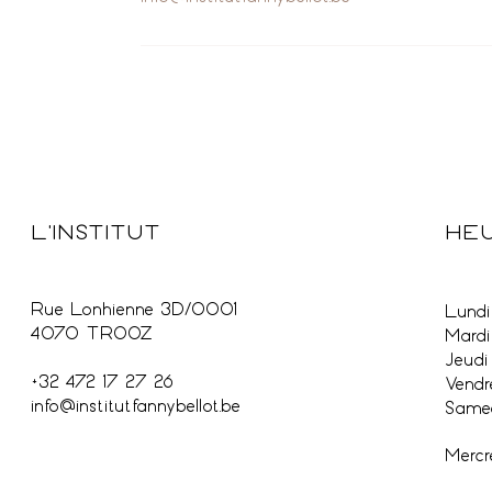
HEU
L'INSTITUT
Rue Lonhienne 3D/0001
Lundi 
4070 TROOZ
Mardi
Jeudi
+32 472 17 27 26
Vendr
info@institutfannybellot.be
Samed
Mercr