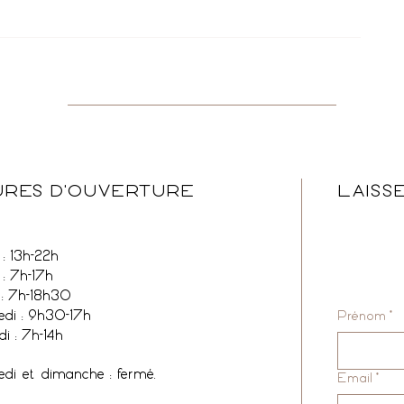
RES D'OUVERTURE
LAISS
: 13h-22h
 : 7h-17h
 : 7h-18h30
edi : 9h30-17h
Prénom
*
i : 7h-14h
edi et dimanche : fermé.
Email
*