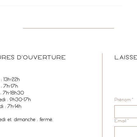
RES D'OUVERTURE
LAISS
: 13h-22h
 : 7h-17h
 : 7h-18h30
edi : 9h30-17h
Prénom
*
i : 7h-14h
edi et dimanche : fermé.
Email
*