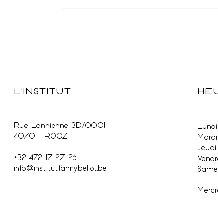
HEU
L'INSTITUT
Rue Lonhienne 3D/0001
Lundi 
4070 TROOZ
Mardi
Jeudi
+32 472 17 27 26
Vendr
info@institutfannybellot.be
Samed
Mercr